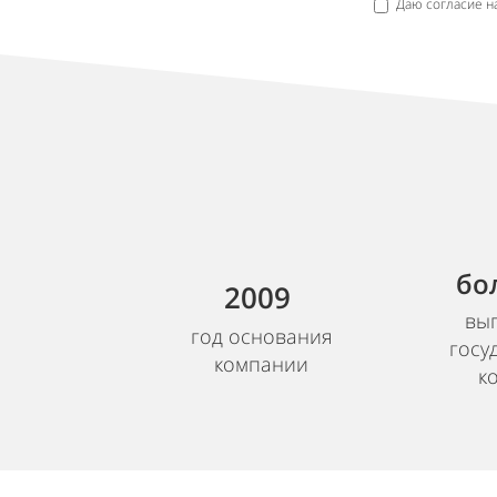
Даю согласие н
бо
2009
вы
год основания
госу
компании
к